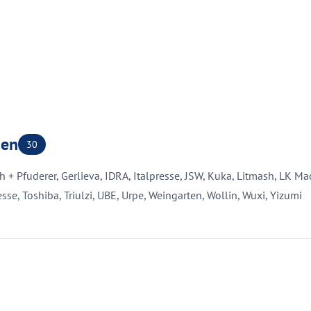
gen
30
ich + Pfuderer, Gerlieva, IDRA, Italpresse, JSW, Kuka, Litmash, LK M
sse, Toshiba, Triulzi, UBE, Urpe, Weingarten, Wollin, Wuxi, Yizumi