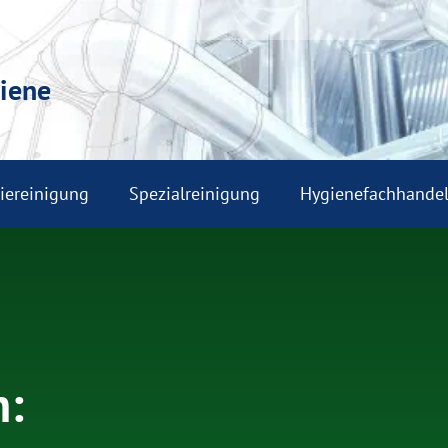
iene
riereinigung
Spezialreinigung
Hygienefachhande
n: