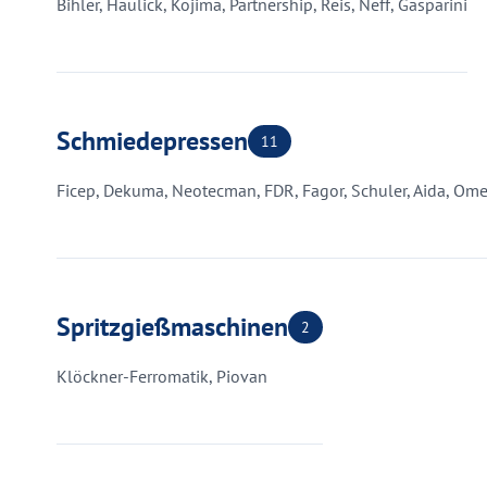
Bihler, Haulick, Kojima, Partnership, Reis, Neff, Gasparini
Schmiedepressen
11
Ficep, Dekuma, Neotecman, FDR, Fagor, Schuler, Aida, Om
Spritzgießmaschinen
2
Klöckner-Ferromatik, Piovan