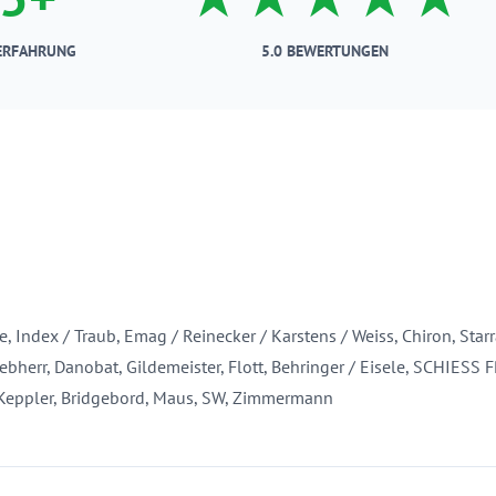
ERFAHRUNG
5.0 BEWERTUNGEN
e, Index / Traub, Emag / Reinecker / Karstens / Weiss, Chiron, Sta
bherr, Danobat, Gildemeister, Flott, Behringer / Eisele, SCHIESS 
r Keppler, Bridgebord, Maus, SW, Zimmermann