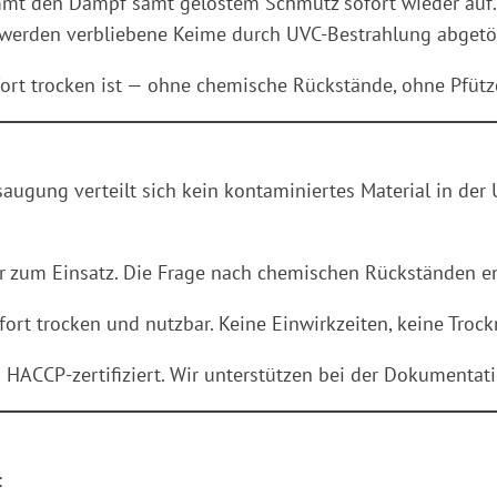
mmt den Dampf samt gelöstem Schmutz sofort wieder auf.
erden verbliebene Keime durch UVC-Bestrahlung abgetöt
ofort trocken ist — ohne chemische Rückstände, ohne Pfütz
saugung verteilt sich kein kontaminiertes Material in d
 zum Einsatz. Die Frage nach chemischen Rückständen ent
ort trocken und nutzbar. Keine Einwirkzeiten, keine Tro
d HACCP-zertifiziert. Wir unterstützen bei der Dokumentat
: