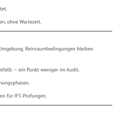
et.
en, ohne Wartezeit.
er Umgebung. Reinraumbedingungen bleiben
fällt — ein Punkt weniger im Audit.
cknungsphasen.
ion für IFS-Prüfungen.