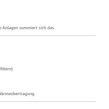
re Anlagen summiert sich das.
iltern)
 Wärmeübertragung.